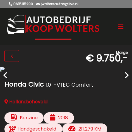
0615115299
jwoltersautos@live.nl
Marge
€ 9.750,-
Honda Civic
1.0 i-VTEC Comfort
Hollandscheveld
Benzine
2018
Handgeschakeld
211.279 KM