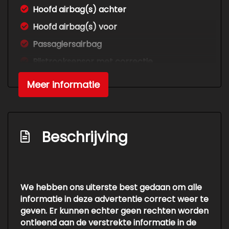
Hoofd airbag(s) achter
Hoofd airbag(s) voor
Passagiersairbag
Rijstrooksensor met correctie
Variabele stuuroverbrenging
Meer informatie
Zij airbag(s) voor
Interieur
Beschrijving
Achterbank in delen neerklapbaar
Airco automatisch
Armsteun voor
We hebben ons uiterste best gedaan om alle
Bagagedek
informatie in deze advertentie correct weer te
Bestuurdersstoel in hoogte verstelbaar
geven. Er kunnen echter geen rechten worden
ontleend aan de verstrekte informatie in de
Cruise control adaptief