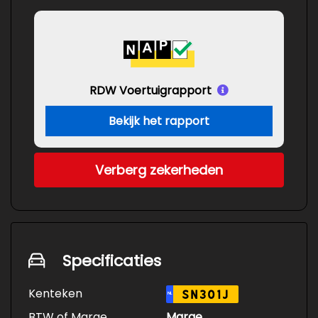
RDW Voertuigrapport
Bekijk het rapport
Verberg zekerheden
Specificaties
Kenteken
SN301J
NL
BTW of Marge
Marge