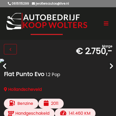
0615115299
jwoltersautos@live.nl
Marge
€ 2.750,-
Fiat Punto Evo
1.2 Pop
Hollandscheveld
Benzine
2011
Handgeschakeld
141.460 KM