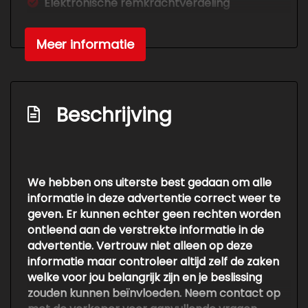
Elektronische remkrachtverdeling
Passagiersairbag
Meer informatie
Exterieur
Buitenspiegels elektrisch verstelbaar
Buitenspiegels verwarmbaar
Beschrijving
Centrale vergrendeling met
afstandsbediening
We hebben ons uiterste best gedaan om alle
informatie in deze advertentie correct weer te
geven. Er kunnen echter geen rechten worden
ontleend aan de verstrekte informatie in de
advertentie. Vertrouw niet alleen op deze
informatie maar controleer altijd zelf de zaken
welke voor jou belangrijk zijn en je beslissing
zouden kunnen beïnvloeden. Neem contact op