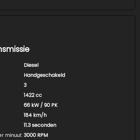
nsmissie
Diesel
Handgeschakeld
3
1422 cc
66 kW / 90 PK
184 km/h
11.3 seconden
er minuut
3000 RPM