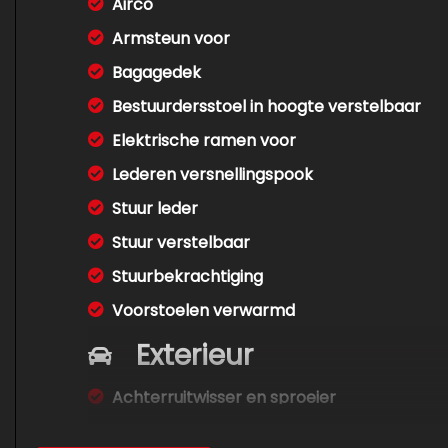
Airco
Armsteun voor
Bagagedek
Bestuurdersstoel in hoogte verstelbaar
Elektrische ramen voor
Lederen versnellingspook
Stuur leder
Stuur verstelbaar
Stuurbekrachtiging
Voorstoelen verwarmd
Exterieur
Achterruitwisser en sproeier
Buitenspiegels elektrisch verstel- en ver