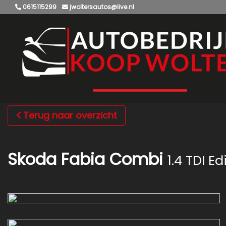
0615115299
jwoltersautos@live.nl
Terug naar overzicht
Skoda Fabia Combi
1.4 TDI Ed