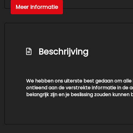
Centrale vergrendeling met afstandsbedi
Meer informatie
Dakrails
Extra getint glas achter
Led dagrijverlichting
Lichtmetalen velgen 16"
Beschrijving
Mistlampen voor
Parkeersensor achter
We hebben ons uiterste best gedaan om alle 
ontleend aan de verstrekte informatie in de a
belangrijk zijn en je beslissing zouden kunn